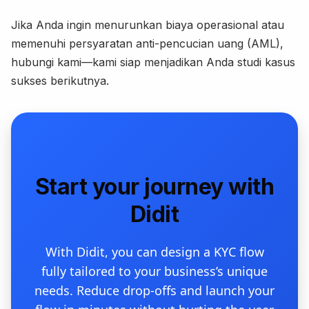
Jika Anda ingin menurunkan biaya operasional atau
memenuhi persyaratan anti-pencucian uang (AML),
hubungi kami—kami siap menjadikan Anda studi kasus
sukses berikutnya.
Start your journey with
Didit
With Didit, you can design a KYC flow
fully tailored to your business’s unique
needs. Reduce drop-offs and launch your