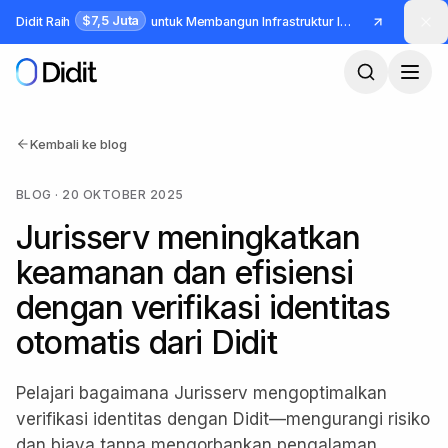
Lewati ke konten utama
$7,5 Juta
Didit Raih
untuk Membangun Infrastruktur Identitas dan Fraud
Kembali ke blog
BLOG
·
20 OKTOBER 2025
Jurisserv meningkatkan
keamanan dan efisiensi
dengan verifikasi identitas
otomatis dari Didit
Pelajari bagaimana Jurisserv mengoptimalkan
verifikasi identitas dengan Didit—mengurangi risiko
dan biaya tanpa mengorbankan pengalaman