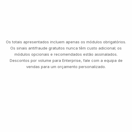
INAIS LIMPOS
VERSA
DMV
FISCAL
ELEITORAL
JUDI
GATILHOS
DE STEP-
UP
Alto valor
Alto risco
Alta confiança
TRANSFERÊNCIAS
REPOSIÇÕES DE PALAVRA-PASSE
ALTERAÇÕES DE BENEFICIÁRIO
LEVANTAMENTOS
NOVOS DISPOSITIVOS
AUMENTOS DE LIMITE
SAÍDAS CRIPTO
CONTAS INATIVAS
ATUALIZAÇÕES DE DADOS
Os totais apresentados incluem apenas os módulos obrigatórios.
Os sinais antifraude gratuitos nunca têm custo adicional; os
módulos opcionais e recomendados estão assinalados.
Descontos por volume para Enterprise, fale com a equipa de
vendas para um orçamento personalizado.
MESMA SELFIE DO ONBOARDING
Transferência · 8.400 €
VERIFICADO · CONTINUA
TRÊS NÍVEIS, UMA TABELA DE PREÇOS