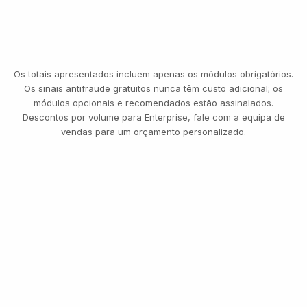
DE STEP-
UP
Alto valor
Alto risco
Alta confiança
TRANSFERÊNCIAS
REPOSIÇÕES DE PALAVRA-PASSE
ALTERAÇÕES DE BENEFICIÁRIO
LEVANTAMENTOS
NOVOS DISPOSITIVOS
AUMENTOS DE LIMITE
SAÍDAS CRIPTO
CONTAS INATIVAS
ATUALIZAÇÕES DE DADOS
Os totais apresentados incluem apenas os módulos obrigatórios.
Os sinais antifraude gratuitos nunca têm custo adicional; os
módulos opcionais e recomendados estão assinalados.
Descontos por volume para Enterprise, fale com a equipa de
vendas para um orçamento personalizado.
MESMA SELFIE DO ONBOARDING
Transferência · 8.400 €
VERIFICADO · CONTINUA
TRÊS NÍVEIS, UMA TABELA DE PREÇOS
Comece grátis. Pague