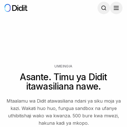
Ruka hadi maudhui makuu
UMEINGIA
Asante. Timu ya Didit
itawasiliana nawe.
Mtaalamu wa Didit atawasiliana ndani ya siku moja ya
kazi. Wakati huo huo, fungua sandbox na ufanye
uthibitishaji wako wa kwanza. 500 bure kwa mwezi,
hakuna kadi ya mkopo.