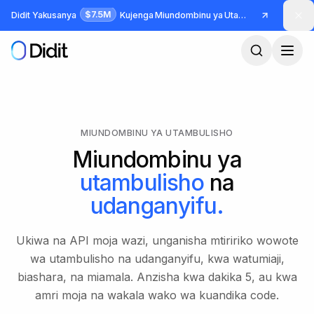
Ruka hadi maudhui makuu
$7.5M
Didit Yakusanya
Kujenga Miundombinu ya Utambulisho na Udanganyifu
MIUNDOMBINU YA UTAMBULISHO
Miundombinu ya
utambulisho
na
udanganyifu.
Ukiwa na API moja wazi, unganisha mtiririko wowote
wa utambulisho na udanganyifu, kwa watumiaji,
biashara, na miamala. Anzisha kwa dakika 5, au kwa
amri moja na wakala wako wa kuandika code.