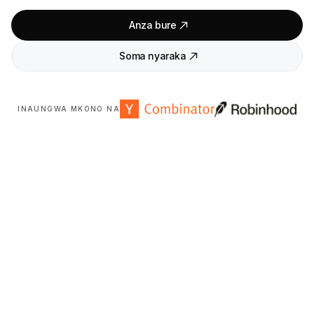
Anza bure
Soma nyaraka
INAUNGWA MKONO NA
Inaaminika na mashirika
2,000
+ duniani kote.