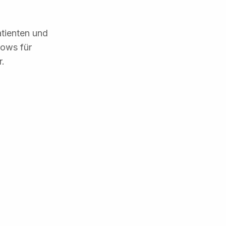
atienten und
lows für
r.