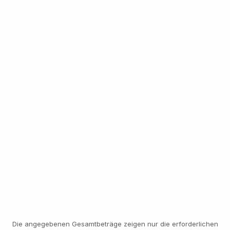
AUSLÖSER
Hoher Wert
Hohes Risiko
Hohes Vertrauen
ÜBERWEISUNGEN
PASSWORT-RESETS
EMPFÄNGERWECHSEL
ABHEBUNGEN
NEUE GERÄTE
LIMITERHÖHUNGEN
KRYPTO-AUSZAHLUNGEN
INAKTIVE KONTEN
DATENÄNDERUNGEN
GLEICHES SELFIE WIE BEIM ONBOARDING
Überweisung · 8.400 €
VERIFIZIERT · LÄUFT WEITER
Die angegebenen Gesamtbeträge zeigen nur die erforderlichen