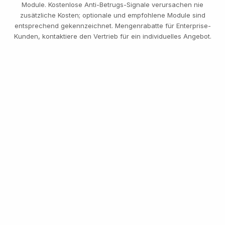
Module. Kostenlose Anti-Betrugs-Signale verursachen nie
zusätzliche Kosten; optionale und empfohlene Module sind
entsprechend gekennzeichnet. Mengenrabatte für Enterprise-
Kunden, kontaktiere den Vertrieb für ein individuelles Angebot.
S
14,
GEPR
TRANSAK
DREI STUFEN, EINE PREISLISTE
Kostenlos starten. Nach
Nutzung zahlen. Bis
zum Enterprise-Level
skalieren.