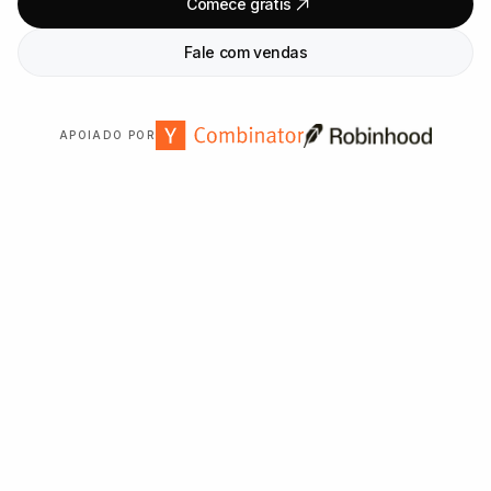
Comece grátis
Fale com vendas
APOIADO POR
Confiado por mais de
2
.
000
organizações em todo o