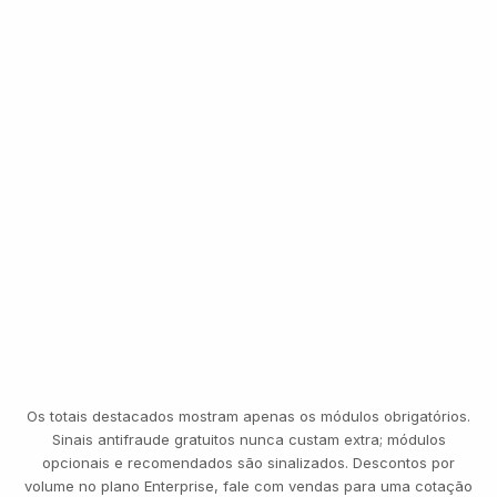
MESMA SELFIE DO ONBOARDING
Transferência · €8.400
VERIFICADO · CONTINUA
Os totais destacados mostram apenas os módulos obrigatórios.
Sinais antifraude gratuitos nunca custam extra; módulos
opcionais e recomendados são sinalizados. Descontos por
volume no plano Enterprise, fale com vendas para uma cotação