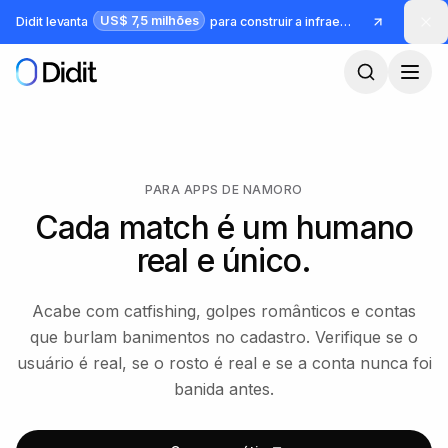
Pular para o conteúdo principal
US$ 7,5 milhões
Didit levanta
para construir a infraestrutura para identidade e fraude
PARA APPS DE NAMORO
Cada match é um humano
real e único.
Acabe com catfishing, golpes românticos e contas
que burlam banimentos no cadastro. Verifique se o
usuário é real, se o rosto é real e se a conta nunca foi
banida antes.