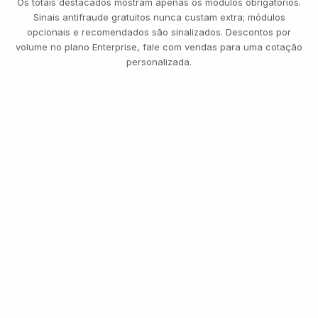
Os totais destacados mostram apenas os módulos obrigatórios.
Sinais antifraude gratuitos nunca custam extra; módulos
opcionais e recomendados são sinalizados. Descontos por
volume no plano Enterprise, fale com vendas para uma cotação
personalizada.
14,
TRANS
INSPECI
TRÊS PLANOS, UMA TABELA DE PREÇOS
Comece grátis. Pague
pelo uso. Escale para
Enterprise.