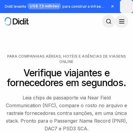
Pular para o conteúdo principal
US$ 7,5 milhões
Didit levanta
para construir a infraestrutura para identidade e fraude
PARA COMPANHIAS AÉREAS, HOTÉIS E AGÊNCIAS DE VIAGENS
ONLINE
Verifique viajantes e
fornecedores em segundos.
Leia chips de passaporte via Near Field
Communication (NFC), compare o rosto no arquivo e
rastreie fornecedores contra sanções, em uma única
stack. Pronto para o Passenger Name Record (PNR),
DAC7 e PSD3 SCA.