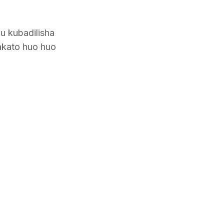
u kubadilisha
akato huo huo