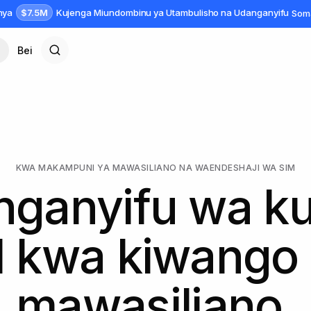
$7.5M
anya
Kujenga Miundombinu ya Utambulisho na Udanganyifu
Som
Bei
KWA MAKAMPUNI YA MAWASILIANO NA WAENDESHAJI WA SIM
nganyifu wa ku
 kwa kiwango
mawasiliano.