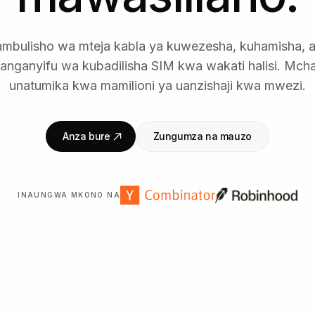
tambulisho wa mteja kabla ya kuwezesha, kuhamisha, a
anganyifu wa kubadilisha SIM kwa wakati halisi. Mch
unatumika kwa mamilioni ya uanzishaji kwa mwezi.
Anza bure
Zungumza na mauzo
INAUNGWA MKONO NA