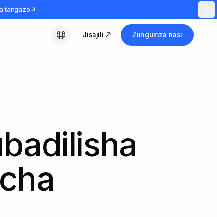
a tangazo
Jisajili
Zungumza nasi
Kiswahili
badilisha
 cha