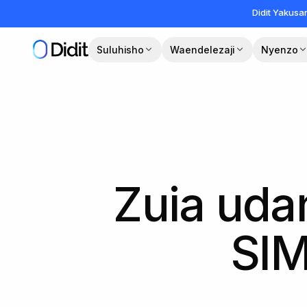
Ruka hadi maudhui makuu
Didit Yakus
Suluhisho
Waendelezaji
Nyenzo
Zuia uda
SIM