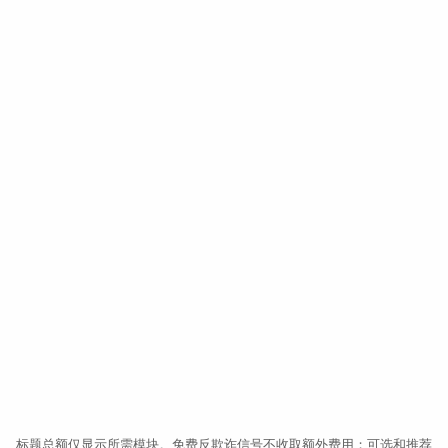
升
级
验
证
地址证明
触
居住
发
条
件
高金额
高风险
高信任
数据库核验
转账
密码重置
收款人变更
提现
新设备
额度提升
官方记录
加密货币出金
休眠唤醒
信息更新
DMV
税务
选民
法院
制裁
与注册时相同的自拍
转账 · €8,400
已验证 · 继续
标题总额仅显示所需模块。免费反欺诈信号不收取额外费用；可选和推荐