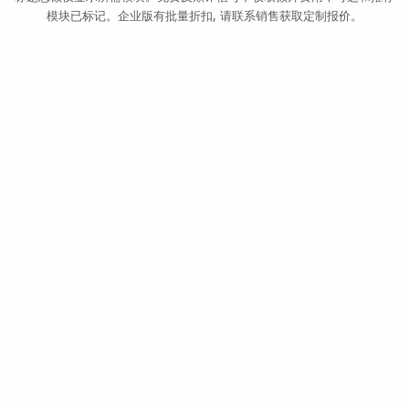
模块已标记。企业版有批量折扣, 请联系销售获取定制报价。
14,
三个层级，一份价目表
已检
免费开始。按使用量付
费。可扩展至企业级。
每月 500 次免费验证，永久有效。生产环境按量付费。企
业版提供定制合约、数据驻留和 SLA (Service Level
Agreements)。