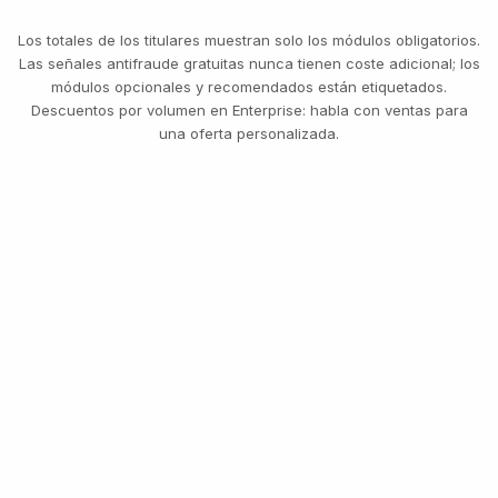
Los totales de los titulares muestran solo los módulos obligatorios.
Las señales antifraude gratuitas nunca tienen coste adicional; los
módulos opcionales y recomendados están etiquetados.
Descuentos por volumen en Enterprise: habla con ventas para
una oferta personalizada.
14,
TRANSAC
INSPECC
TRES NIVELES, UNA LISTA DE PRECIOS
Empieza gratis. Paga por
uso. Escala a Enterprise.
500 verificaciones gratuitas cada mes, para siempre.