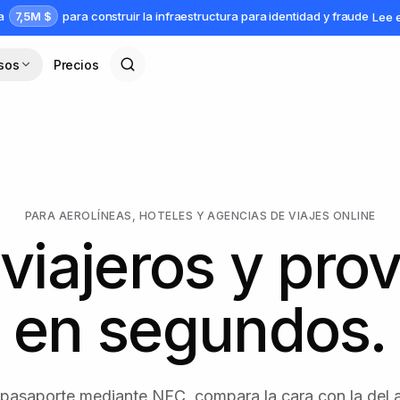
7,5M $
da
para construir la infraestructura para identidad y fraude
Lee 
sos
Precios
PARA AEROLÍNEAS, HOTELES Y AGENCIAS DE VIAJES ONLINE
 viajeros y pr
en segundos.
pasaporte mediante NFC, compara la cara con la del ar