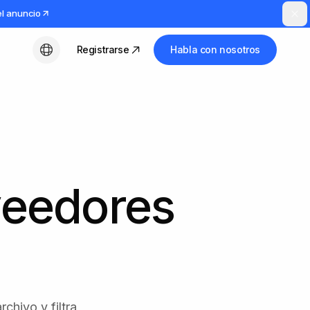
el anuncio
Registrarse
Habla con nosotros
Español
oveedores
chivo y filtra