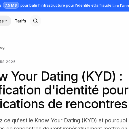
7,5 M$
ve
pour bâtir l'infrastructure pour l'identité et la fraude
Lire l'a
es
Tarifs
log
RS 2025
 Your Dating (KYD) :
fication d'identité pour
ications de rencontres
 ce qu'est le Know Your Dating (KYD) et pourquoi 
ons de rencontres doivent impérativement mettre en 