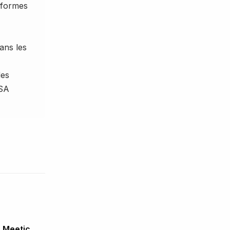
teformes
ans les
des
DSA
 Meetic,