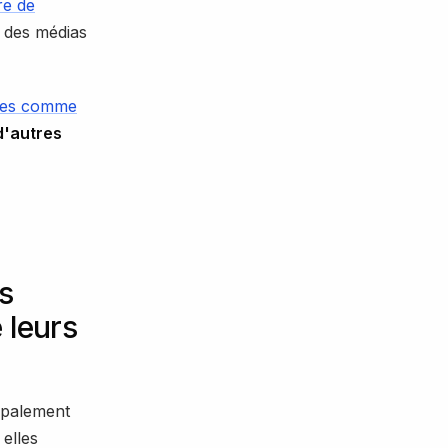
re de
e des médias
ues comme
d'autres
s
e leurs
ipalement
elles