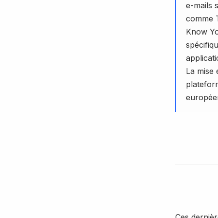
e-mails s
comme T
Know You
spécifiq
applicat
La mise 
platefor
européen
Ces derniè