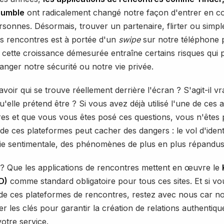
Bumble
ont radicalement changé notre façon d'entrer en c
rsonnes. Désormais, trouver un partenaire, flirter ou simpl
s rencontres est à portée d'un
swipe
sur notre téléphone p
cette croissance démesurée entraîne certains risques qui 
anger notre sécurité ou notre vie privée.
oir qui se trouve réellement derrière l'écran ? S'agit-il vr
'elle prétend être ? Si vous avez déjà utilisé l'une de ces a
es et que vous vous êtes posé ces questions, vous n'êtes 
n de ces plateformes peut cacher des dangers : le vol d'ident
ie sentimentale, des phénomènes de plus en plus répandus
 ? Que les applications de rencontres mettent en œuvre le
D)
comme standard obligatoire pour tous ces sites. Et si vou
de ces plateformes de rencontres, restez avec nous car no
r les clés pour garantir la création de relations authentique
votre service.