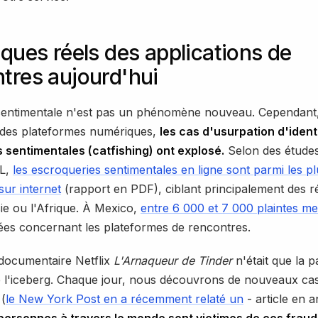
sques réels des applications de
tres aujourd'hui
sentimentale n'est pas un phénomène nouveau. Cependant
n des plateformes numériques,
les cas d'usurpation d'ident
 sentimentales (catfishing) ont explosé.
Selon des études
L,
les escroqueries sentimentales en ligne sont parmi les pl
ur internet
(rapport en PDF), ciblant principalement des r
e ou l'Afrique. À Mexico,
entre 6 000 et 7 000 plaintes me
ées concernant les plateformes de rencontres.
documentaire Netflix
L'Arnaqueur de Tinder
n'était que la p
 l'iceberg. Chaque jour, nous découvrons de nouveaux ca
(
le New York Post en a récemment relaté un
- article en a
 personnes à travers le monde sont victimes de ces fraud