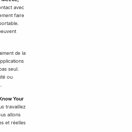
ontact avec
ement faire
ortable.
peuvent
aiment de la
pplications
pas seul.
ité ou
.
Know Your
s travaillez
us allons
s et réelles