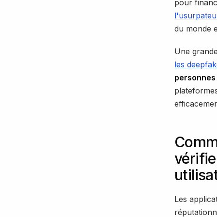
pour financ
l'usurpateur
du monde en
Une grande
les deepfak
personnes
plateformes
efficacemen
Comme
vérifi
utilisa
Les applica
réputationn