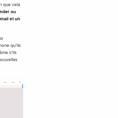
en que cela
nder ou
mail et un
ux
hone qu'ils
ême s'ils
nouvelles