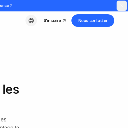
nnonce
S'inscrire
Nous contacter
Français
 les
les
place la