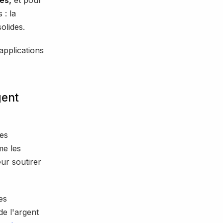
 : la
olides.
 applications
gent
es
me les
eur soutirer
es
e l'argent