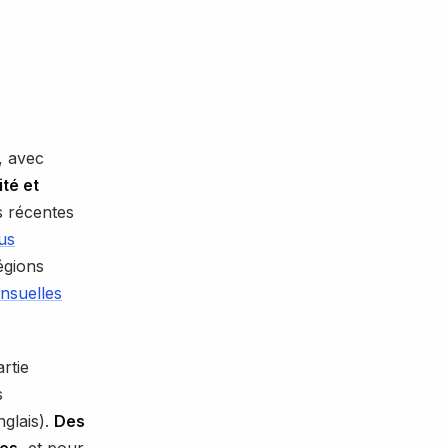
, avec
ité et
 récentes
us
égions
nsuelles
artie
s
nglais).
Des
es,
et pour