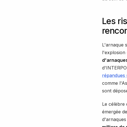
Les ri
rencon
L'arnaque 
l'explosio
d'arnaques
d'INTERPO
répandues s
comme l'Asi
sont dépos
Le célèbre 
émergée de
d'arnaques 
milliers de