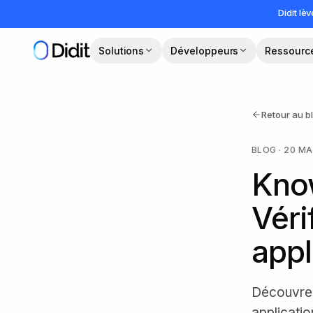
Passer au contenu principal
Didit lè
Solutions
Développeurs
Ressourc
Retour au b
BLOG
·
20 MA
Know
Véri
appl
Découvrez
applicati