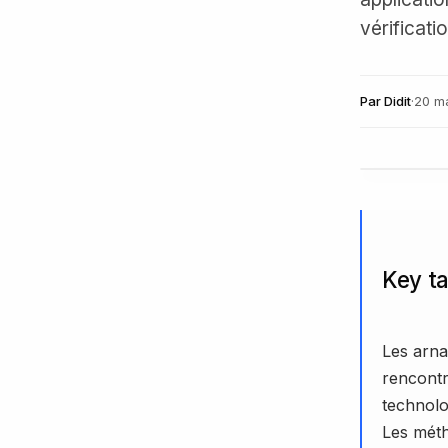
vérificati
Par
Didit
·
20 m
Key t
Les arna
rencontr
technolo
Les méth