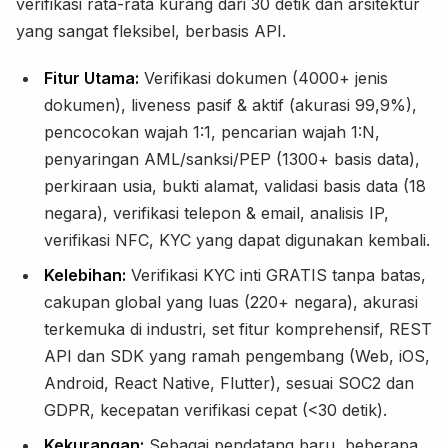
verifikasi rata-rata kurang dari 30 detik dan arsitektur
yang sangat fleksibel, berbasis API.
Fitur Utama:
Verifikasi dokumen (4000+ jenis
dokumen), liveness pasif & aktif (akurasi 99,9%),
pencocokan wajah 1:1, pencarian wajah 1:N,
penyaringan AML/sanksi/PEP (1300+ basis data),
perkiraan usia, bukti alamat, validasi basis data (18
negara), verifikasi telepon & email, analisis IP,
verifikasi NFC, KYC yang dapat digunakan kembali.
Kelebihan:
Verifikasi KYC inti GRATIS tanpa batas,
cakupan global yang luas (220+ negara), akurasi
terkemuka di industri, set fitur komprehensif, REST
API dan SDK yang ramah pengembang (Web, iOS,
Android, React Native, Flutter), sesuai SOC2 dan
GDPR, kecepatan verifikasi cepat (<30 detik).
Kekurangan:
Sebagai pendatang baru, beberapa