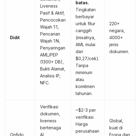
batas.
Liveness
Tingkatan
Pasif & Aktif,
berbayar
Pencocokan
untuk fitur
220+
Wajah 1:1,
canggih
negara,
Pencarian
Didit
(misalnya,
4000+
Wajah 1:N,
AML mulai
jenis
Penyaringan
dari
dokumen.
AML/PEP
$0,27/cek).
(1300+ DB),
Tanpa
Bukti Alamat,
minimum
Analisis IP,
atau
NFC.
komitmen
tahunan.
Verifikasi
~$2-3 per
dokumen,
verifikasi.
liveness
Global,
Harga
bertenaga
kuat di
perusahaan
Onfido
AI,
Eropa dan