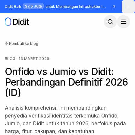
Lewati ke konten utama
$7,5 Juta
Didit Raih
untuk Membangun Infrastruktur Identitas dan Fraud
Kembali ke blog
BLOG
·
13 MARET 2026
Onfido vs Jumio vs Didit:
Perbandingan Definitif 2026
(ID)
Analisis komprehensif ini membandingkan
penyedia verifikasi identitas terkemuka Onfido,
Jumio, dan Didit untuk tahun 2026, berfokus pada
harga, fitur, cakupan, dan kepatuhan.