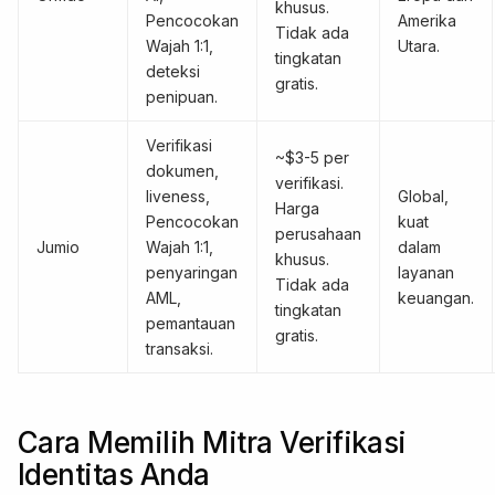
khusus.
Pencocokan
Amerika
Tidak ada
Wajah 1:1,
Utara.
tingkatan
deteksi
gratis.
penipuan.
Verifikasi
~$3-5 per
dokumen,
verifikasi.
liveness,
Global,
Harga
Pencocokan
kuat
perusahaan
Jumio
Wajah 1:1,
dalam
khusus.
penyaringan
layanan
Tidak ada
AML,
keuangan.
tingkatan
pemantauan
gratis.
transaksi.
Cara Memilih Mitra Verifikasi
Identitas Anda