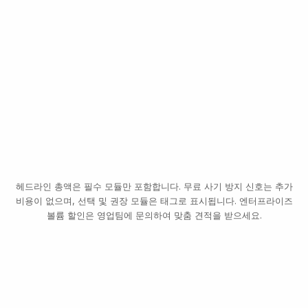
ML
한 번의
NEW USER · PASSPORT · ES
온보딩
신원 확인
스크리닝
교차 확인
주소 증명
스
거주
텝
업
트
리
데이터베이스 검증
거
고액
고위험
고신뢰
공식 기록
이체
비밀번호 재설정
수취인 변경
출금
새 기기
한도 상향
DMV
세무
유권자
법원
제재
암호화폐 출금
휴면 복귀
정보 변경
헤드라인 총액은 필수 모듈만 포함합니다. 무료 사기 방지 신호는 추가
비용이 없으며, 선택 및 권장 모듈은 태그로 표시됩니다. 엔터프라이즈
볼륨 할인은 영업팀에 문의하여 맞춤 견적을 받으세요.
온보딩과 동일한 셀피