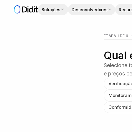
Pular para o conteúdo principal
Soluções
Desenvolvedores
Recur
Obter uma demonstra
ETAPA 1 DE 6
·
Qual 
Selecione 
e preços c
Verificaçã
Monitoram
Conformida