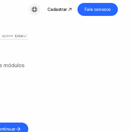
Cadastrar
Fale conosco
Português (BR)
aperte
Enter
os módulos
ontinuar