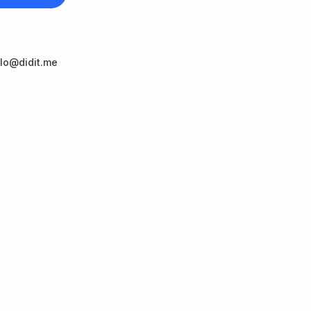
llo@didit.me