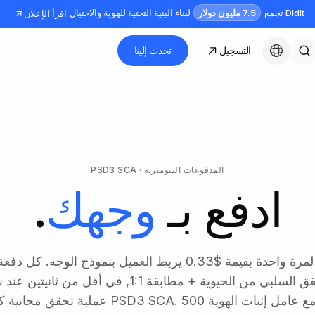
7.5 مليون دولار
Didit تجمع
لبناء البنية التحتية للهوية والاحتيال
اقرأ الإعلان
التسجيل
تحدث إلينا
العربية
المدفوعات البيومترية · PSD3 SCA
ادفع بـ
وجهك
.
تسجيل KYC لمرة واحدة بقيمة $0.33 يربط العميل بنموذج الوجه
$0.05 للتحقق السلبي من الحيوية + مطابقة 1:1, في أقل من
ت الهوية PSD3 SCA. 500 عملية تحقق مجانية كل شهر.