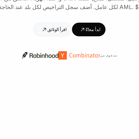
ابدأ مجانًا
اقرأ الوثائق
مدعوم من