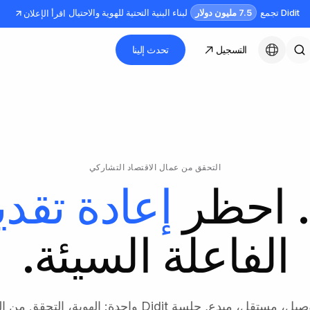
7.5 مليون دولار
Didit تجمع
لبناء البنية التحتية للهوية والاحتيال
اقرأ الإعلان
التسجيل
تحدث إلينا
العربية
التحقق من عمال الاقتصاد التشاركي
 احظر
إعادة تقدي
الفاعلة السيئة.
سائق، عامل توصيل، مستقل، مبدع, جلسة Didit واحدة: الهوي