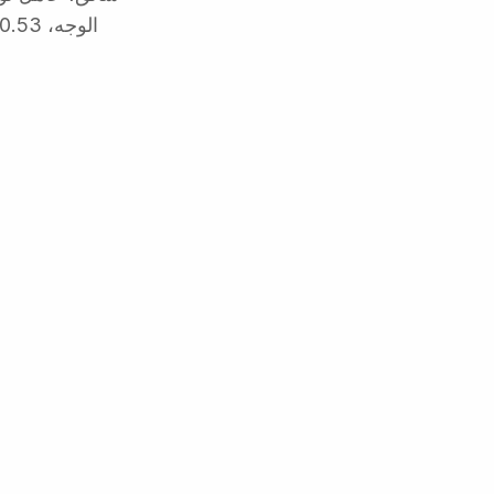
الوجه، AML. $0.53 لكل عامل. أضف سجل التراخيص لكل بلد عند الحاجة (+$0.20).