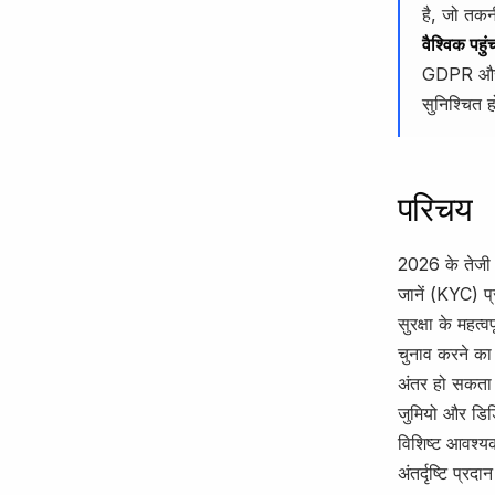
है, जो तकन
वैश्विक पह
GDPR और S
सुनिश्चित ह
परिचय
2026 के तेजी 
जानें (KYC) प
सुरक्षा के महत्
चुनाव करने का 
अंतर हो सकता ह
जुमियो और डिड
विशिष्ट आवश्य
अंतर्दृष्टि प्रद