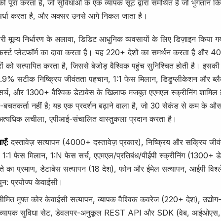
 को पूरा करता है, जो सुविधाओं के एक व्यापक सूट द्वारा समर्थित है जो भुगतान कि
्पर्धा करता है, और अक्सर उनसे आगे निकल जाता है।
ारी मूल्य निर्धारण के अलावा, डिडिट आधुनिक व्यवसायों के लिए डिज़ाइन किया
फर्स्ट प्लेटफॉर्म का दावा करता है। यह 220+ देशों का समर्थन करता है और 
ारों को सत्यापित करता है, जिससे बेजोड़ वैश्विक पहुंच सुनिश्चित होती है। इसकी
99.9% सटीक निष्क्रिय जीवंतता पहचान, 1:1 फेस मिलान, डिडुप्लीकेशन और ब्लै
र्च, और 1300+ वैश्विक डेटाबेस के खिलाफ मजबूत एएमएल स्क्रीनिंग शामिल 
-बचतकर्ता नहीं है; यह एक प्रदर्शन बढ़ाने वाला है, जो 30 सेकंड से कम के औ
्यधिक लचीला, एपीआई-संचालित वास्तुकला प्रदान करता है।
ाएँ:
दस्तावेज़ सत्यापन (4000+ दस्तावेज़ प्रकार), निष्क्रिय और सक्रिय ज
1:1 फेस मिलान, 1:N फेस सर्च, एएमएल/प्रतिबंध/पीईपी स्क्रीनिंग (1300+ ड
ते का प्रमाण, डेटाबेस सत्यापन (18 देश), फोन और ईमेल सत्यापन, आईपी विश
पुन: प्रयोज्य केवाईसी।
मित मुफ्त कोर केवाईसी सत्यापन, व्यापक वैश्विक कवरेज (220+ देश), उद्योग
व्यापक सुविधा सेट, डेवलपर-अनुकूल REST API और SDK (वेब, आईओएस, ए