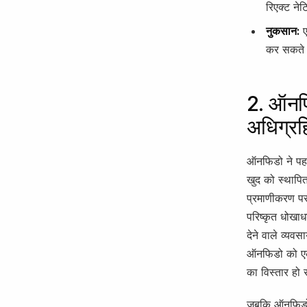
रिएक्ट न
नुकसान:
ए
कर सकते ह
2. ऑनफि
अधिग्रह
ऑनफिडो ने पहचा
खुद को स्थापि
प्रमाणीकरण पर
परिष्कृत धोखाध
देने वाले व्यवस
ऑनफिडो को एक 
का विस्तार हो
जबकि ऑनफिडो द