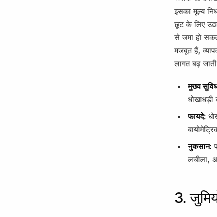
इसका मूल्य निर
छूट के लिए उद्
से जमा हो सकत
मजबूत हैं, व्य
लागत बढ़ जाती
मुख्य सुविध
धोखाधड़ी 
फायदे:
धोख
बायोमेट्र
नुकसान:
प
लचीला, अध
3. जुमि