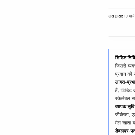
द्वारा
Didit
·
13 मार
डिडिट निर्व
जिससे व्यवस
प्रदान की ज
लागत-प्रभाव
हैं, डिडिट
स्केलेबल 
व्यापक सुविध
जीवंतता, ए
मेल खाता 
डेवलपर-फर्