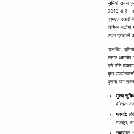
जुमियो सबसे पु
2010 से है। वे 
एएमएल स्क्रीन
विभिन्न उद्योग
उद्यम ग्राहकों 
हालांकि, जुमियो
लागत आमतौर पर
इसे छोटे व्यव
कुछ उपयोगकर्ता 
पुराना लग सकत
मुख्य सुविध
वैश्विक क
फायदे:
लंब
मजबूत, व्
नुकसान:
स