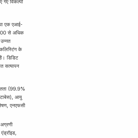
ए गए विकल्पों
 गया एक एआई-
4000 से अधिक
 उन्नत
कलिस्टिंग के
है। डिडिट
सत सत्यापन
ीवंतता (99.9%
ेटाबेस), आयु
्लेषण, एनएफसी
-अग्रणी
ंड्रॉइड,