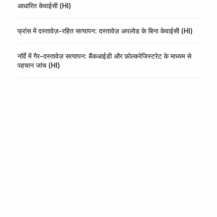
आधारित केवाईसी (HI)
फ्रांस में दस्तावेज़-रहित सत्यापन: दस्तावेज़ अपलोड के बिना केवाईसी (HI)
नॉर्वे में गैर-दस्तावेज़ सत्यापन: बैंकआईडी और फ़ोल्करेजिस्टरेट के माध्यम से
पहचान जांच (HI)
पहचान और धोखाधड़ी के लिए
इंफ्रास्ट्रक्चर।
KYC, KYB, ट्रांज़ैक्शन मॉनिटरिंग और वॉलेट स्क्रीनिंग के लिए एक