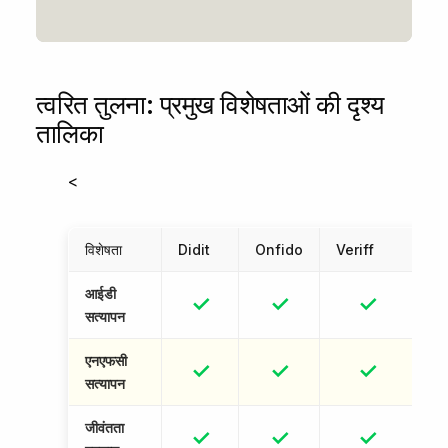
त्वरित तुलना: प्रमुख विशेषताओं की दृश्य
तालिका
<
विशेषता
Didit
Onfido
Veriff
S
आईडी
✓
✓
✓
सत्यापन
एनएफसी
✓
✓
✓
सत्यापन
जीवंतता
✓
✓
✓