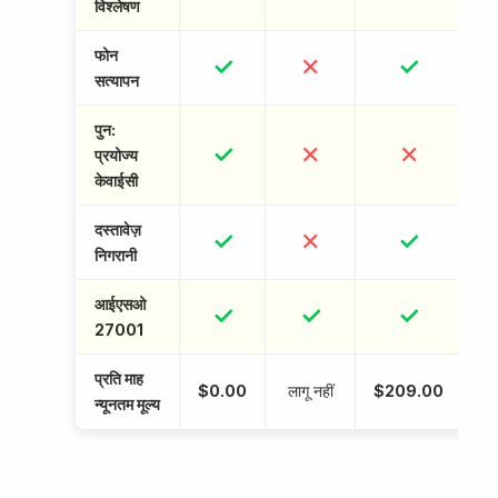
विश्लेषण
फोन
✓
✕
✓
सत्यापन
पुन:
✓
✕
✕
प्रयोज्य
केवाईसी
दस्तावेज़
✓
✕
✓
निगरानी
आईएसओ
✓
✓
✓
27001
प्रति माह
$0.00
लागू नहीं
$209.00
$
न्यूनतम मूल्य