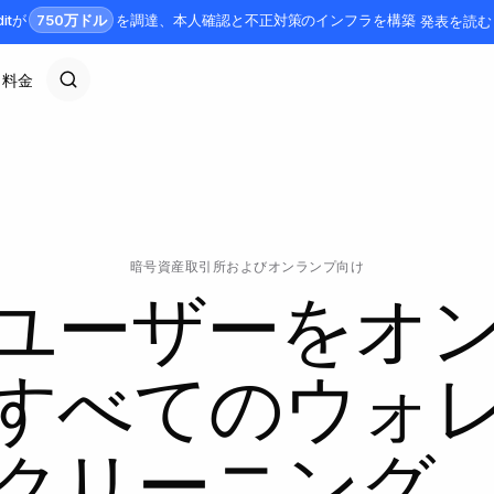
750万ドル
ditが
を調達、本人確認と不正対策のインフラを構築
発表を読む
料金
暗号資産取引所およびオンランプ向け
ユーザーをオ
すべてのウォ
クリーニング