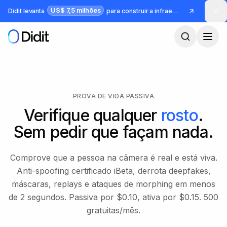
Pular para o conteúdo principal
US$ 7,5 milhões
Didit levanta
para construir a infraestrutura para identidade e fraude
PROVA DE VIDA PASSIVA
Verifique qualquer
rosto
.
Sem pedir que façam nada.
Comprove que a pessoa na câmera é real e está viva.
Anti-spoofing certificado iBeta, derrota deepfakes,
máscaras, replays e ataques de morphing em menos
de 2 segundos. Passiva por $0.10, ativa por $0.15. 500
gratuitas/mês.