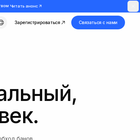
твом
Читать анонс
Зарегистрироваться
Связаться с нами
Русский
альный,
век.
обход банов