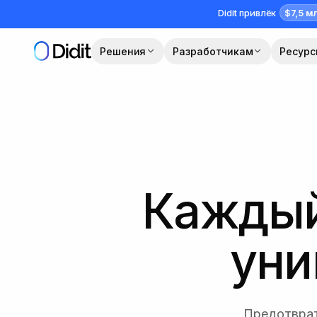
Перейти к основному содержимому
$7,5 м
Didit привлёк
Решения
Разработчикам
Ресур
Каждый
уни
Предотврат