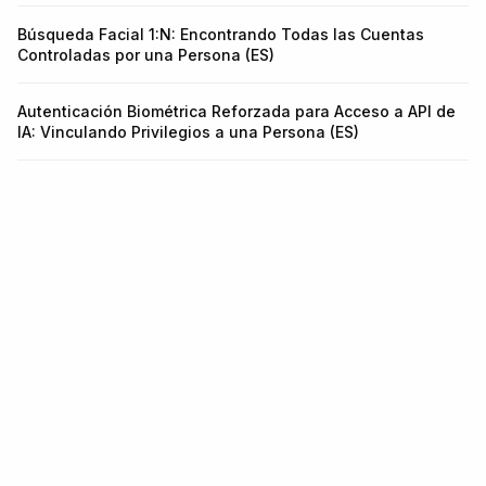
Búsqueda Facial 1:N: Encontrando Todas las Cuentas
Controladas por una Persona (ES)
Autenticación Biométrica Reforzada para Acceso a API de
IA: Vinculando Privilegios a una Persona (ES)
Infraestructura para identidad y
fraude.
Una API para KYC, KYB, Monitoreo de Transacciones y
Detección de Fraude en Wallets. Intégrala en 5 minutos.