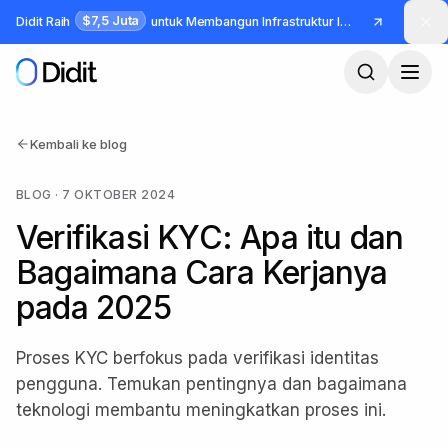
Lewati ke konten utama
$7,5 Juta
Didit Raih
untuk Membangun Infrastruktur Identitas dan Fraud
Kembali ke blog
BLOG
·
7 OKTOBER 2024
Verifikasi KYC: Apa itu dan
Bagaimana Cara Kerjanya
pada 2025
Proses KYC berfokus pada verifikasi identitas
pengguna. Temukan pentingnya dan bagaimana
teknologi membantu meningkatkan proses ini.