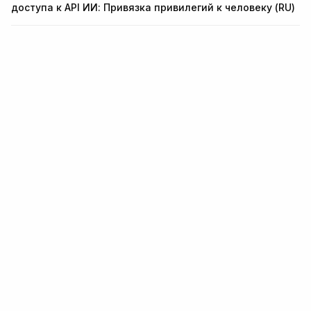
доступа к API ИИ: Привязка привилегий к человеку (RU)
Инфраструктура для
идентификации и борьбы с
мошенничеством.
Единый API для KYC, KYB, мониторинга транзакций и
проверки кошельков. Интеграция за 5 минут.
Начать бесплатно
Связаться с нами