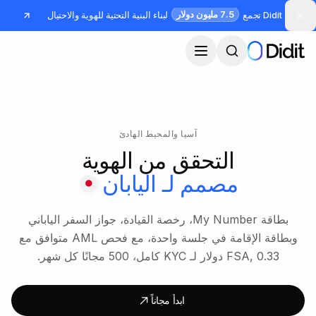
جاوز إلى المحتوى الرئيسي
7.5 مليون دولار
Didit تجمع
لبناء البنية التحتية للهوية والاحتيال
آسيا والمحيط الهادئ
التحقق من الهوية
مصمم لـ
اليابان
بطاقة My Number، رخصة القيادة، جواز السفر الياباني
وبطاقة الإقامة في جلسة واحدة، مع فحص AML متوافق مع
FSA, 0.33 دولار لـ KYC كامل، 500 مجانًا كل شهر.
ابدأ مجاناً