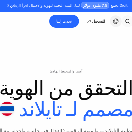
7.5 مليون دولار
Didit تجمع
لبناء البنية التحتية للهوية والاحتيال
اقرأ الإعلان
التسجيل
تحدث إلينا
العربية
آسيا والمحيط الهادئ
لتحقق من الهوية
صمم لـ
تايلاند
بطاقة الهوية الوطنية التايلاندية والهوية الرقمية ThaID