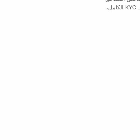
مقابل السجل المدني DOPA ومطابقة الوجه البيومترية, 0.33 دولار أمريكي لـ KYC الكامل،