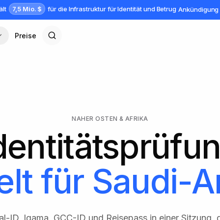
7,5 Mio. $
ält
für die Infrastruktur für Identität und Betrug
Ankündigung 
Preise
NAHER OSTEN & AFRIKA
dentitätsprüfu
lt für
Saudi-A
al-ID, Iqama, GCC-ID und Reisepass in einer Sitzung, 