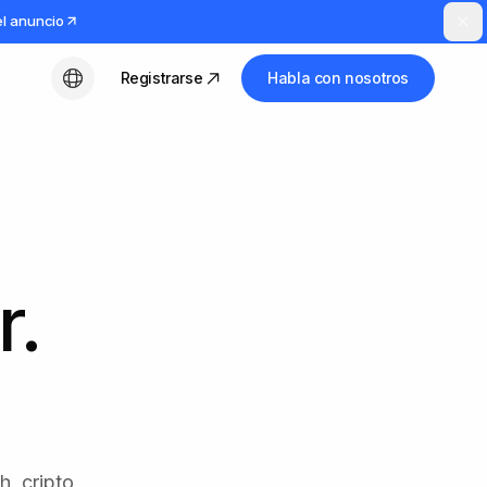
el anuncio
Registrarse
Habla con nosotros
Español
r.
, cripto,