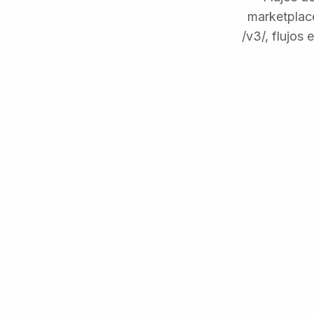
marketplace
/v3/, flujos