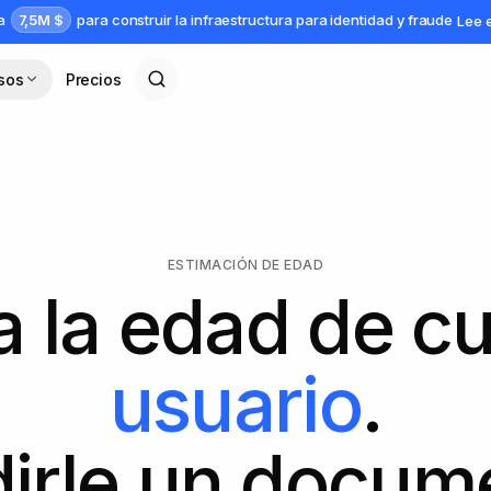
7,5M $
da
para construir la infraestructura para identidad y fraude
Lee 
sos
Precios
ESTIMACIÓN DE EDAD
a la edad de c
usuario
.
dirle un docum