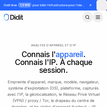
Passer au contenu principal
7,5 M$
Didit lève
pour bâtir l'infrastructure pour l'identité et la fraude
ANALYSE D'APPAREIL ET D'IP
Connais l'
appareil
.
Connais l'IP. À chaque
session.
Empreinte d'appareil, marque, modèle, navigateur,
système d'exploitation (OS), plateforme, capturés
avec l'IP, la géolocalisation, le Réseau Privé Virtuel
(VPN) / proxy / Tor, le drapeau du centre de
données, et les règles d'appareil dupliqué + IP