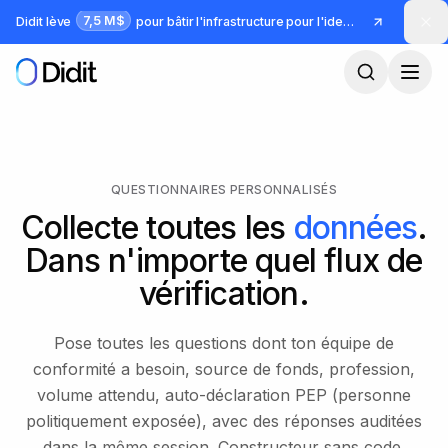
Passer au contenu principal
7,5 M$
Didit lève
pour bâtir l'infrastructure pour l'identité et la fraude
QUESTIONNAIRES PERSONNALISÉS
Collecte toutes les
données
.
Dans n'importe quel flux de
vérification.
Pose toutes les questions dont ton équipe de
conformité a besoin, source de fonds, profession,
volume attendu, auto-déclaration PEP (personne
politiquement exposée), avec des réponses auditées
dans la même session. Constructeur sans code,