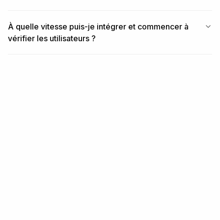
B).

- No minimums. No per-language surcharge. No per-
element surcharge.

À quelle vitesse puis-je intégrer et commencer à
  Conditional branching, file uploads, manual review — 
vérifier les utilisateurs ?
all included at

  the same per-submission price.

## 9. Verify your integration

- Sandbox starts on signup at 
https://business.didit.me — no separate flag.

- Use one of the pre-built templates (Source of Funds, 
Employment

  Details, Purpose of Account, Beneficial Ownership, 
Tax Residency, Risk

ARTICLES SIMILAIRES
  Assessment) to ship a draft in under a minute, then 
customise.

Modules associés
- Switch to live: flip the application's environment 
toggle in console.

When in doubt: https://docs.didit.me/core-
MODULE