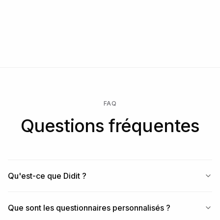
- answer: { value, text, files[] } — only the fields 
Commence gratuitement → ne paie que lorsqu'une vérification
relevant to the

est effectuée → débloque l'Enterprise pour un contrat
  element_type are present.

personnalisé, un SLA ou la résidence des données.
- status: "Approved" | "In Review" | "Not Finished"

Status semantics:

- Not Finished — user has not completed the 
questionnaire yet.

- In Review — submitted, pending manual review. The 
Console flag

FAQ
  "force manual review" pins every response to this 
Questions fréquentes
state until a human

  approves it.

- Approved — reviewed and accepted.

Note: questionnaires do NOT emit risk warnings. 
Governance is achieved

Qu'est-ce que Didit ?
through required fields, validation, manual review, 
and the workflow

graph (branching nodes route compliance-sensitive 
Que sont les questionnaires personnalisés ?
answers to In Review).
