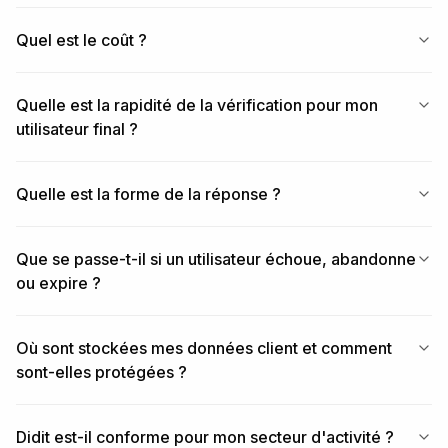
## 7. Hard rules — do not change

Quel est le coût ?
- Base URL for /v3/* endpoints is 
verification.didit.me (NOT apx.didit.me).

- Feature enum is UPPERCASE: QUESTIONNAIRE, 
Quelle est la rapidité de la vérification pour mon
ID_VERIFICATION, LIVENESS,

utilisateur final ?
  FACE_MATCH, AML, IP_ANALYSIS.

- Element type enums are UPPERCASE + underscored: 
SHORT_TEXT, LONG_TEXT,

Quelle est la forme de la réponse ?
  FILE_UPLOAD, SINGLE_CHOICE, etc.

- Auth header is x-api-key (lowercase, hyphenated).

- Webhook signature header is X-Signature-V2 (NOT X-
Que se passe-t-il si un utilisateur échoue, abandonne
Signature).

ou expire ?
- Always verify webhook signatures before trusting 
payload data.

- Status casing matches exactly: "Approved", "In 
Où sont stockées mes données client et comment
Review", "Not Finished"

  (title-cased, space-separated).

sont-elles protégées ?
## 8. Pricing reference (public)

- $0.10 per questionnaire submission (Path A or Path 
Didit est-il conforme pour mon secteur d'activité ?