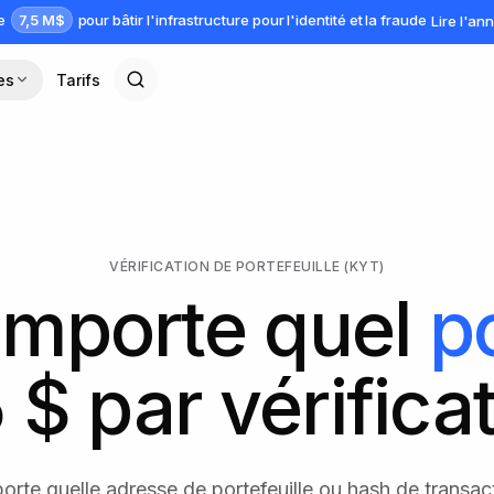
7,5 M$
ve
pour bâtir l'infrastructure pour l'identité et la fraude
Lire l'a
es
Tarifs
VÉRIFICATION DE PORTEFEUILLE (KYT)
'importe quel
po
 $ par vérifica
porte quelle adresse de portefeuille ou hash de transac