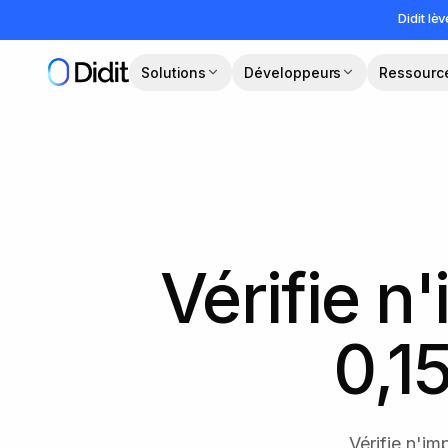
Passer au contenu principal
Didit lè
Solutions
Développeurs
Ressourc
Vérifie n
0,15
Vérifie n'im