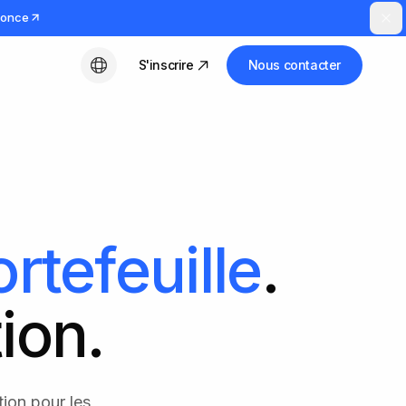
nnonce
S'inscrire
Nous contacter
Français
rtefeuille
.
tion.
tion pour les