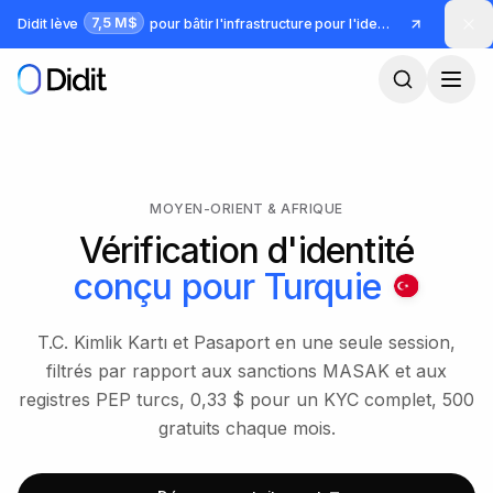
Passer au contenu principal
7,5 M$
Didit lève
pour bâtir l'infrastructure pour l'identité et la fraude
MOYEN-ORIENT & AFRIQUE
Vérification d'identité
conçu pour
Turquie
T.C. Kimlik Kartı et Pasaport en une seule session,
filtrés par rapport aux sanctions MASAK et aux
registres PEP turcs, 0,33 $ pour un KYC complet, 500
gratuits chaque mois.