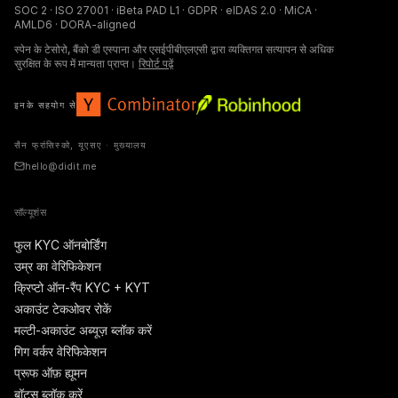
SOC 2 · ISO 27001 · iBeta PAD L1 · GDPR · eIDAS 2.0 · MiCA ·
AMLD6 · DORA-aligned
स्पेन के टेसोरो, बैंको डी एस्पाना और एसईपीबीएलएसी द्वारा व्यक्तिगत सत्यापन से अधिक
सुरक्षित के रूप में मान्यता प्राप्त।
रिपोर्ट पढ़ें
इनके सहयोग से
सैन फ्रांसिस्को, यूएसए · मुख्यालय
hello@didit.me
सॉल्यूशंस
फुल KYC ऑनबोर्डिंग
उम्र का वेरिफिकेशन
क्रिप्टो ऑन-रैंप KYC + KYT
अकाउंट टेकओवर रोकें
मल्टी-अकाउंट अब्यूज़ ब्लॉक करें
गिग वर्कर वेरिफिकेशन
प्रूफ ऑफ़ ह्यूमन
बॉट्स ब्लॉक करें