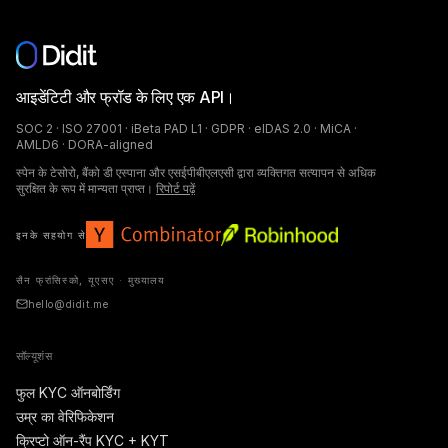
आइडेंटिटी और फ्रॉड के लिए एक API।
SOC 2 · ISO 27001 · iBeta PAD L1 · GDPR · eIDAS 2.0 · MiCA ·
AMLD6 · DORA-aligned
स्पेन के टेसोरो, बैंको डी एस्पाना और एसईपीबीएलएसी द्वारा व्यक्तिगत सत्यापन से अधिक
सुरक्षित के रूप में मान्यता प्राप्त।
रिपोर्ट पढ़ें
इनके सहयोग से
सैन फ्रांसिस्को, यूएसए · मुख्यालय
hello@didit.me
सॉल्यूशंस
फुल KYC ऑनबोर्डिंग
उम्र का वेरिफिकेशन
क्रिप्टो ऑन-रैंप KYC + KYT