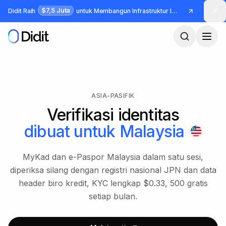
Lewati ke konten utama
$7,5 Juta
Didit Raih
untuk Membangun Infrastruktur Identitas dan Fraud
ASIA-PASIFIK
Verifikasi identitas
dibuat untuk
Malaysia
MyKad dan e-Paspor Malaysia dalam satu sesi,
diperiksa silang dengan registri nasional JPN dan data
header biro kredit, KYC lengkap $0.33, 500 gratis
setiap bulan.