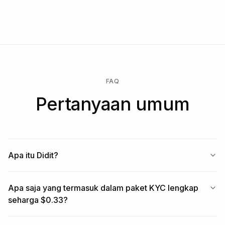
Mulai gratis → bayar hanya saat pemeriksaan berjalan → buka
Enterprise untuk kontrak kustom, SLA, atau data residency.
FAQ
Pertanyaan umum
Apa itu Didit?
Apa saja yang termasuk dalam paket KYC lengkap
seharga $0.33?