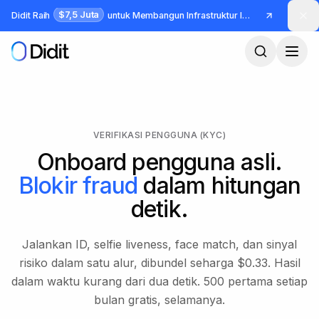
Lewati ke konten utama
$7,5 Juta
Didit Raih
untuk Membangun Infrastruktur Identitas dan Fraud
VERIFIKASI PENGGUNA (KYC)
Onboard pengguna asli.
Blokir fraud
dalam hitungan
detik.
Jalankan ID, selfie liveness, face match, dan sinyal
risiko dalam satu alur, dibundel seharga $0.33. Hasil
dalam waktu kurang dari dua detik. 500 pertama setiap
bulan gratis, selamanya.