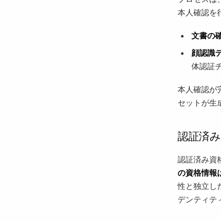
本人確認を
文書の
顔認識
体認証
本人確認が
セットが生
認証済み
認証済み資
の資格情報
性と独立し
デンティテ