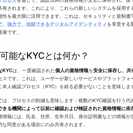
共有されます。これにより、これらの新しいシステムを採用す
能性を最大限に活用できます。これは、セキュリティと規制遵
で、強力で、信頼できるデジタルアイデンティティ
を享受する
発展です。
可能なKYCとは何か？
KYC
は、一度確認された
個人の資格情報
を
安全に保存し、共
セスです。これは、ユーザーが新しいサービスやプラットフォ
に本人確認プロセス（KYC）を経る必要がないことを意味しま
ては、プロセスの削減も意味します：複数のKYC確認を行う代
できる機関によって以前に確認および検証された資格情報に依
格情報には、氏名、住所、生年月日、身分証明書などの情報が
的な同意がある場合にのみ共有されます。