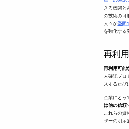
きる機関と
の技術の可
人々が
堅固
を強化する
再利用
再利用可能な
人確認プロ
スするたび
企業にとっ
は他の信頼
これらの資
ザーの明示