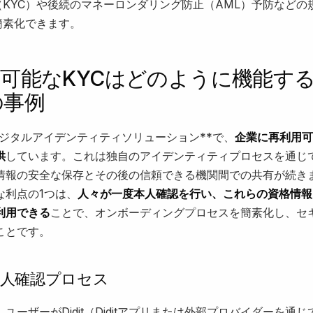
（KYC）や後続のマネーロンダリング防止（AML）予防などの
簡素化できます。
可能なKYCはどのように機能す
tの事例
ジタルアイデンティティソリューション**で、
企業に再利用可
供
しています。これは独自のアイデンティティプロセスを通じ
情報の安全な保存とその後の信頼できる機関間での共有が続き
な利点の1つは、
人々が一度本人確認を行い、これらの資格情報
利用できる
ことで、オンボーディングプロセスを簡素化し、セ
ことです。
本人確認プロセス
ユーザーがDidit（Diditアプリまたは外部プロバイダーを通