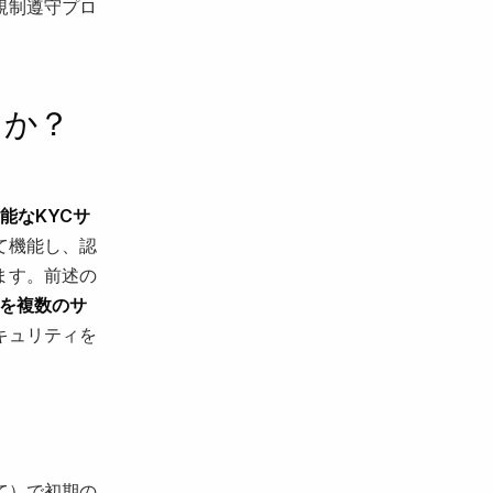
規制遵守プロ
るか？
能なKYCサ
て機能し、認
ます。前述の
を複数のサ
キュリティを
じて）で初期の