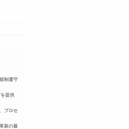
規制遵守
グを提供
、プロセ
革新の最