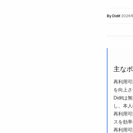
By
Didit
·
2026
主な
再利用可
を向上さ
Didi
し、本人
再利用可
スを効率
再利用可