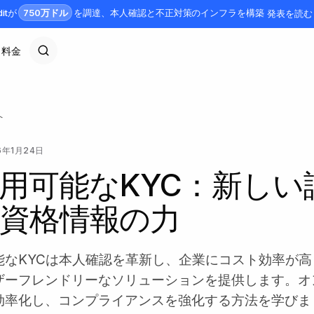
750万ドル
ditが
を調達、本人確認と不正対策のインフラを構築
発表を読む
料金
へ
6年1月24日
用可能なKYC：新しい
資格情報の力
能なKYCは本人確認を革新し、企業にコスト効率が高
ザーフレンドリーなソリューションを提供します。オ
効率化し、コンプライアンスを強化する方法を学びま