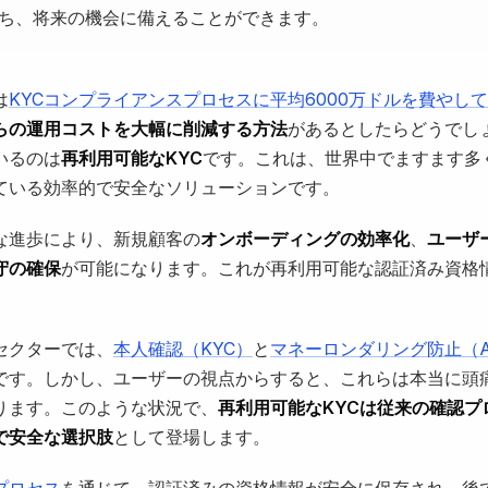
ち、将来の機会に備えることができます。
は
KYCコンプライアンスプロセスに平均6000万ドルを費やし
らの運用コストを大幅に削減する方法
があるとしたらどうでし
いるのは
再利用可能なKYC
です。これは、世界中でますます多
ている効率的で安全なソリューションです。
な進歩により、新規顧客の
オンボーディングの効率化
、
ユーザ
守の確保
が可能になります。これが再利用可能な認証済み資格
セクターでは、
本人確認（KYC）
と
マネーロンダリング防止（A
です。しかし、ユーザーの視点からすると、これらは本当に頭
ります。このような状況で、
再利用可能なKYCは従来の確認プ
で安全な選択肢
として登場します。
プロセス
を通じて、認証済みの資格情報が安全に保存され、後