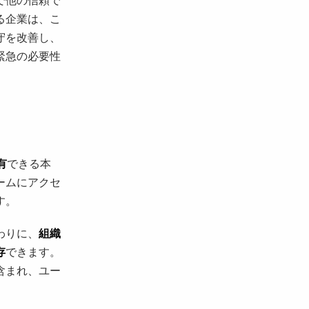
る企業は、こ
守を改善し、
緊急の必要性
有
できる本
ームにアクセ
す。
わりに、
組織
存
できます。
含まれ、ユー