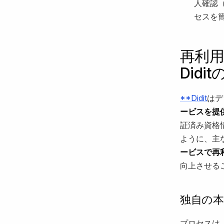
人確認
セスを
再利用
Didi
**Didit
はデ
ービスを提
証済み資格
ように、主
ービスで再
向上させる
独自の
プロセスは、