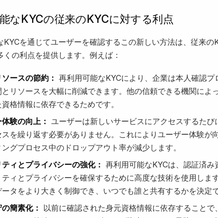
能なKYCの従来のKYCに対する利点
なKYCを通じてユーザーを確認するこの新しい方法は、従来のK
多くの利点を提供します。例えば：
リソースの節約：
再利用可能なKYCにより、企業は本人確認プ
間とリソースを大幅に削減できます。他の信頼できる機関によ
た資格情報に依存できるためです。
ー体験の向上：
ユーザーは新しいサービスにアクセスするたび
セスを繰り返す必要がありません。これによりユーザー体験が
ィングプロセス中のドロップアウト率が減少します。
リティとプライバシーの強化：
再利用可能なKYCは、認証済み
リティとプライバシーを確保するために高度な技術を使用しま
データをより大きく制御でき、いつでも誰と共有するかを決定
守の簡素化：
以前に確認された身元資格情報に依存することで