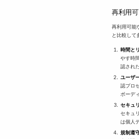
再利用可
再利用可能
と比較して
時間と
やす時
認され
ユーザ
認プロ
ボーデ
セキュ
セキュ
は個人
規制遵