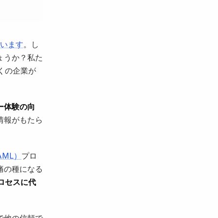
ています
。し
ょうか？私た
くの企業が
ー体験の向
情報がもたら
ML）
プロ
痛の種になる
ロセスに代
で他の信頼で