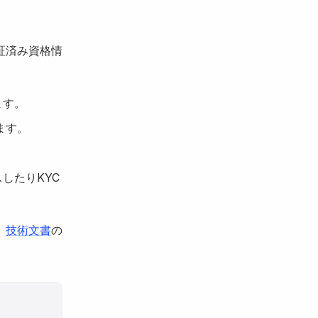
証済み資格情
ます。
ます。
したりKYC
、
技術文書
の