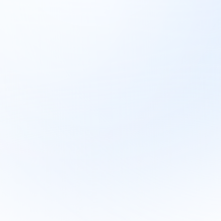
無料
無料
月額$0。クレジットカード不要。
無料KYCバンドル（本人確認 + パッシブ・ライブネス
+ 顔照合 + デバイス＆IP分析）, 毎月500回まで
ブロックリストユーザー
重複検出
すべてのセッションで200以上の不正シグナル
Diditネットワーク全体でのKYC再利用
ケース管理プラットフォーム
ワークフロービルダー
公開ドキュメント、サンドボックス、SDK、MCP
(Model Context Protocol) サーバー
コミュニティサポート
無料で始める