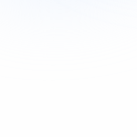
最も人気
従量課金
従量課金
使った分だけお支払い。25以上のモジュール。モジュールごとの公
開価格、月額最低料金なし。
フルKYC（本人確認 + 生体認証 + IP / デバイス）が
$0.33
10,000以上のAMLデータセット, 制裁、PEP、ネガティ
ブ情報
データベース検証のための1,000以上の政府データソー
ス
トランザクションモニタリングが1トランザクションあ
たり$0.02
ライブKYBが1企業あたり$2.00
ウォレットスクリーニングが1チェックあたり$0.15
ホワイトラベル検証フロー, あなたのブランド、私たち
のインフラ