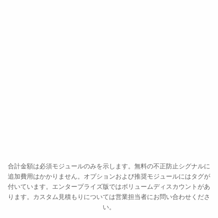
CHECKあたり
SMS、WhatsApp、Telegram、RCS、音声通話を通じて、配信
可能性、所有権、キャリアを確認します。料金はチャネルによ
って異なります。Workflow Builder内で全リストをご確認くだ
さい。
法人認証 (KYB) バンドル
$2.00
オンボーディング時と同じセルフィー
CHECKあたり
法人登記、UBO (実質的支配者) 抽出、役員、および法人AMLを1
つのバンドルにまとめました。UBOにリンクされた各KYCは、
通常のユーザー認証料金で請求されます。
送金 · €8,400
法人AMLスクリーニング
$0.20
検証済み · 続行
CHECKあたり
法人レベルの制裁、PEP、およびネガティブメディアのチェック
です。
合計金額は必須モジュールのみを示します。無料の不正防止シグナルに
Person AML (per UBO/officer)
$0.20
追加費用はかかりません。オプションおよび推奨モジュールにはタグが
PERSONあたり
付いています。エンタープライズ版ではボリュームディスカウントがあ
Individual AML screening for each identified beneficial owner
ります。カスタム見積もりについては営業担当者にお問い合わせくださ
and officer — sanctions, PEP (politically exposed person),
い。
adverse media.