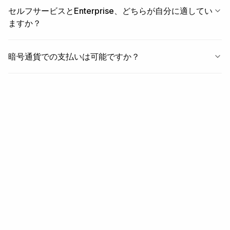
セルフサービスとEnterprise、どちらが自分に適してい
ますか？
暗号通貨での支払いは可能ですか？
本人確認と不正対策のインフラ。
KYC、KYB、取引監視、ウォレットスクリーニングを一つの
APIで。5分で統合できます。