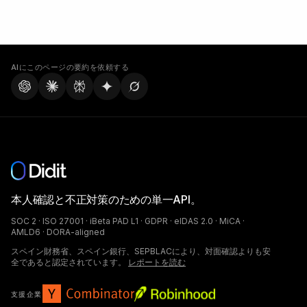
AIにこのページの要約を依頼する
本人確認と不正対策のための単一API。
SOC 2 · ISO 27001 · iBeta PAD L1 · GDPR · eIDAS 2.0 · MiCA ·
AMLD6 · DORA-aligned
スペイン財務省、スペイン銀行、SEPBLACにより、対面確認よりも安
全であると認定されています。
レポートを読む
支援企業