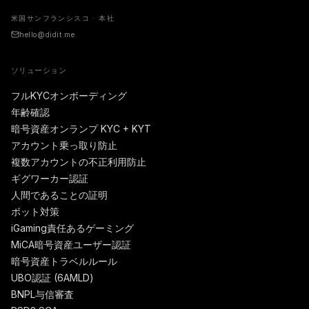
米国サンフランシスコ · 本社
hello@didit.me
ソリューション
フルKYCオンボーディング
年齢確認
暗号資産オンランプ KYC + KYT
アカウント乗っ取り防止
複数アカウントの不正利用防止
ギグワーカー認証
人間であることの証明
ボット対策
iGaming責任あるゲーミング
MiCA暗号資産ユーザー認証
暗号資産トラベルルール
UBO認証 (6AMLD)
BNPL与信審査