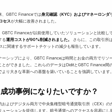
：
来、GBTC Financeでは
身元確認（KYC）およびマネーロンダ
ロセス
が大幅に改善されました。
GBTC Financeが以前使用していたソリューションと比較
する
運用コストが90%削減されました。
さらに、この取引所は
セスに関連するサポートチケットの減少も報告しています。
ーシップにより、GBTC Financeは時間とお金の両方でリ
とができました。これらのデータはDiditとGBTC Finance
でより大きな革新への基盤を築いていることを強調しています
る成功事例になりたいですか？
物理的およびデジタル両方で中央集権型暗号通貨取引所（CEX）
リューションを提供します。暗号通貨へのアクセスを容易にし