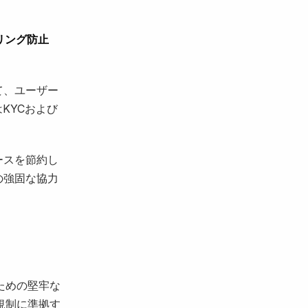
リング防止
して、ユーザー
KYCおよび
ソースを節約し
間の強固な協力
。
のための堅牢な
規制に準拠す