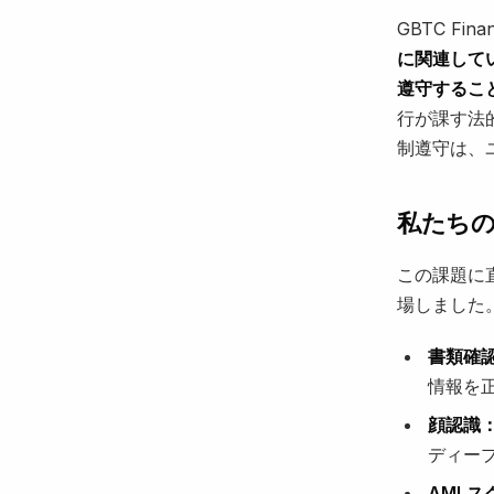
GBTC F
に関連して
遵守するこ
行が課す法
制遵守は、
私たち
この課題に直
場しました
書類確
情報を
顔認識
ディー
AMLス