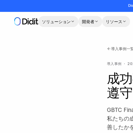
メインコンテンツへスキップ
Di
ソリューション
開発者
リソース
導入事例一
導入事例
・
20
成功事
遵守
GBTC 
私たちの
善したか