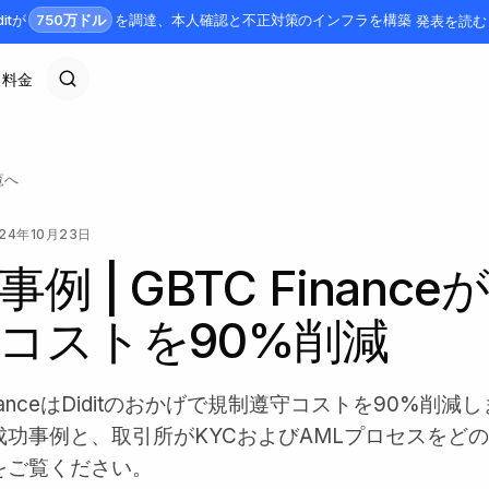
750万ドル
ditが
を調達、本人確認と不正対策のインフラを構築
発表を読む
料金
覧へ
24年10月23日
例 | GBTC Financ
コストを90%削減
FinanceはDiditのおかげで規制遵守コストを90%削減
成功事例と、取引所がKYCおよびAMLプロセスをど
をご覧ください。