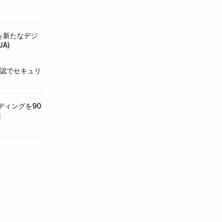
tを新たなデジ
A)
本人確認でセキュリ
ディングを90
法