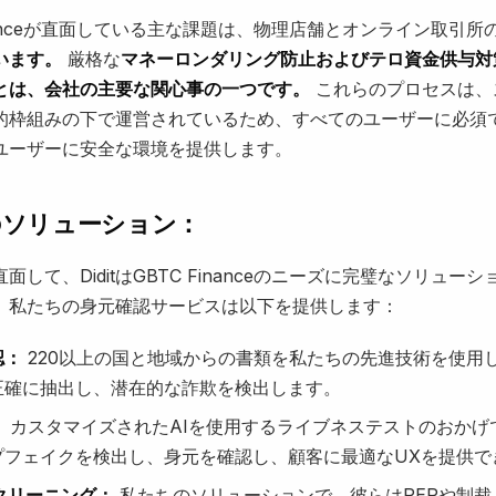
inanceが直面している主な課題は、物理店舗とオンライン取引所
います。
厳格な
マネーロンダリング防止およびテロ資金供与対
とは、会社の主要な関心事の一つです。
これらのプロセスは、
的枠組みの下で運営されているため、すべてのユーザーに必須
ユーザーに安全な環境を提供します。
のソリューション：
面して、DiditはGBTC Financeのニーズに完璧なソリュー
。私たちの身元確認サービスは以下を提供します：
認：
220以上の国と地域からの書類を私たちの先進技術を使用
正確に抽出し、潜在的な詐欺を検出します。
：
カスタマイズされたAIを使用するライブネステストのおかげで
プフェイクを検出し、身元を確認し、顧客に最適なUXを提供で
クリーニング：
私たちのソリューションで、彼らはPEPや制裁