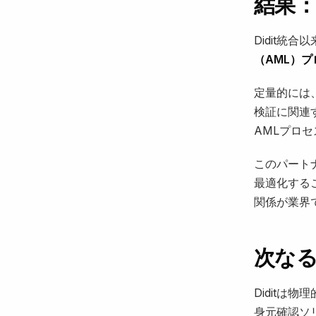
結果
Didit統合以
（AML）プ
定量的には、
検証に関連
AMLプロ
このパートナ
最適化するこ
関係が業界
次な
Diditは
身元確認ソ