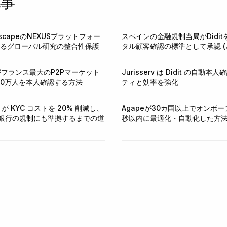
記事
roscapeのNEXUSプラットフォー
スペインの金融規制当局がDidi
によるグローバル研究の整合性保護
タル顧客確認の標準として承認 (J
insがフランス最大のP2Pマーケット
Jurisserv は Didit の自動
50万人を本人確認する方法
ティと効率を強化
to が KYC コストを 20% 削減し、
Agapeが30カ国以上でオンボー
銀行の規制にも準拠するまでの道
秒以内に最適化・自動化した方