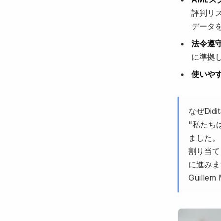
評判リ
データ
法令遵
に準拠
使いや
なぜDid
"私たち
ました。
割り当て
に進みま
Guillem