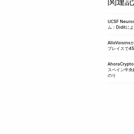
関連
UCSF Neu
ム：Didit
AlloVois
プレイスで4
AhoraCryp
スペイン中央
のり