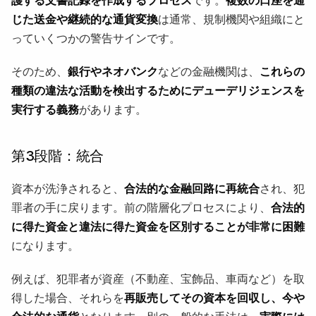
じた送金や継続的な通貨変換
は通常、規制機関や組織にと
っていくつかの警告サインです。
そのため、
銀行やネオバンク
などの金融機関は、
これらの
種類の違法な活動を検出するためにデューデリジェンスを
実行する義務
があります。
第3段階：統合
資本が洗浄されると、
合法的な金融回路に再統合
され、犯
罪者の手に戻ります。前の階層化プロセスにより、
合法的
に得た資金と違法に得た資金を区別することが非常に困難
になります。
例えば、犯罪者が資産（不動産、宝飾品、車両など）を取
得した場合、それらを
再販売してその資本を回収し、今や