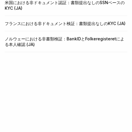
米国における非ドキュメント認証：書類提出なしのSSNベースの
KYC (JA)
フランスにおける非ドキュメント検証：書類提出なしのKYC (JA)
ノルウェーにおける非書類検証：BankIDとFolkeregisteretによ
る本人確認 (JA)
本人確認と不正対策のインフラ。
KYC、KYB、取引監視、ウォレットスクリーニングを一つの
APIで。5分で統合できます。