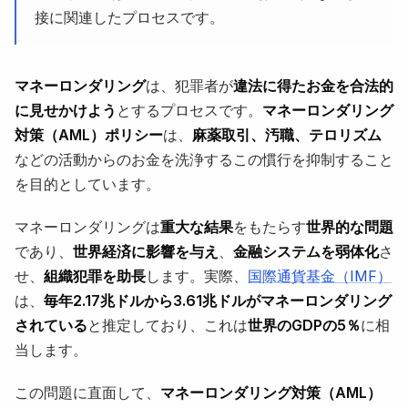
接に関連したプロセスです。
マネーロンダリング
は、犯罪者が
違法に得たお金を合法的
に見せかけよう
とするプロセスです。
マネーロンダリング
対策（AML）ポリシー
は、
麻薬取引、汚職、テロリズム
などの活動からのお金を洗浄するこの慣行を抑制すること
を目的としています。
マネーロンダリングは
重大な結果
をもたらす
世界的な問題
であり、
世界経済に影響を与え
、
金融システムを弱体化
さ
せ、
組織犯罪を助長
します。実際、
国際通貨基金（IMF）
は、
毎年2.17兆ドルから3.61兆ドルがマネーロンダリング
されている
と推定しており、これは
世界のGDPの5％
に相
当します。
この問題に直面して、
マネーロンダリング対策（AML）