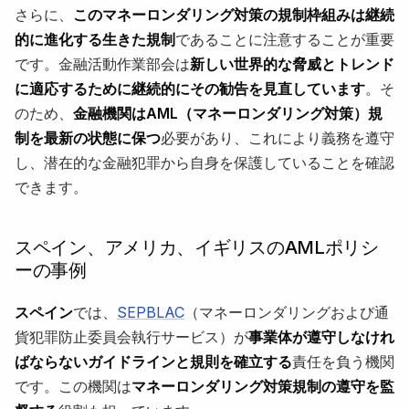
さらに、
このマネーロンダリング対策の規制枠組みは継続
的に進化する生きた規制
であることに注意することが重要
です。金融活動作業部会は
新しい世界的な脅威とトレンド
に適応するために継続的にその勧告を見直しています
。そ
のため、
金融機関はAML（マネーロンダリング対策）規
制を最新の状態に保つ
必要があり、これにより義務を遵守
し、潜在的な金融犯罪から自身を保護していることを確認
できます。
スペイン、アメリカ、イギリスのAMLポリシ
ーの事例
スペイン
では、
SEPBLAC
（マネーロンダリングおよび通
貨犯罪防止委員会執行サービス）が
事業体が遵守しなけれ
ばならないガイドラインと規則を確立する
責任を負う機関
です。この機関は
マネーロンダリング対策規制の遵守を監