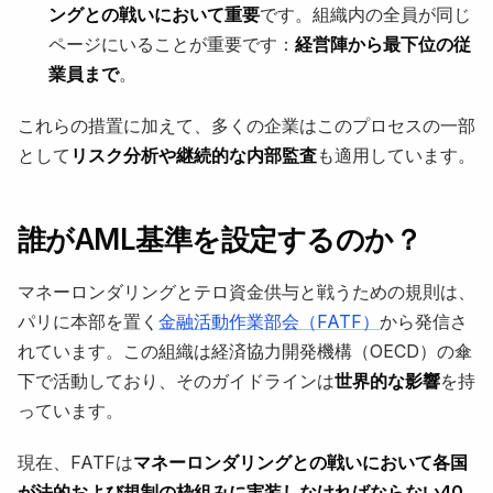
ングとの戦いにおいて重要
です。組織内の全員が同じ
ページにいることが重要です：
経営陣から最下位の従
業員まで
。
これらの措置に加えて、多くの企業はこのプロセスの一部
として
リスク分析や継続的な内部監査
も適用しています。
誰がAML基準を設定するのか？
マネーロンダリングとテロ資金供与と戦うための規則は、
パリに本部を置く
金融活動作業部会（FATF）
から発信さ
れています。この組織は経済協力開発機構（OECD）の傘
下で活動しており、そのガイドラインは
世界的な影響
を持
っています。
現在、FATFは
マネーロンダリングとの戦いにおいて各国
が法的および規制の枠組みに実装しなければならない40