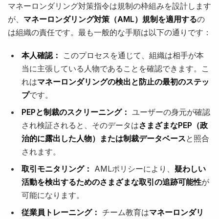
マネーロンダリング対策指令は規制の枠組みを設計します
が、
マネーロンダリング対策（AML）規制を適用する
の
は組織の責任です。最も一般的な手順は以下の通りです：
本人確認：
このプロセスを通じて、組織は相手が本
当に主張している人物であることを確認できます。こ
れは
マネーロンダリングの検出と防止の最初のステッ
プ
です。
PEPと制裁のスクリーニング：
ユーザーの身元が確認
され検証されると、そのデータは
さまざまなPEP（政
治的に露出した人物）または制裁データベース
と照合
されます。
取引モニタリング：
AMLポリシーにより、
疑わしい
活動を検出するためのさまざまな取引の追跡可能性
が
可能になります。
従業員トレーニング：
チーム教育は
マネーロンダリ