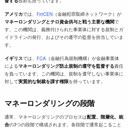
督する
役割も担っています。
アメリカ
では、
FinCEN
（金融犯罪取締ネットワーク）が
マネーロンダリングとテロ資金供与と戦う主要な機関
で
す。この機関は、義務付けられた事業体に対する規制とガ
イドラインの発行、およびその遵守の監督を担当していま
す。
イギリス
では、
FCA
（金融行為規制機構）が金融事業体
による
マネーロンダリング防止規制の遵守を監督する
責任
を負っています。この機関は、規制を遵守しない事業体に
対して
実質的な制裁を課す権限
を持っています。
マネーロンダリングの段階
通常、マネーロンダリングのプロセスは
配置、階層化、統
合
の3つの段階で構成されます。各段階で通常起こること