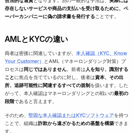
合法的な通貨
となります。別の一般的な手法は、
実際には
存在しないサービスや商品の支払いを受け取るために、ペ
ーパーカンパニーに偽の請求書を発行する
ことです。
AMLとKYCの違い
両者は密接に関連していますが、
本人確認（KYC、Know
Your Customer）
とAML（マネーロンダリング対策）プ
ロセスは
同じではありません
。前者は
人を知り、識別する
こと
に焦点を当てているのに対し、後者は
資本、その出
所、追跡可能性に関連するすべての規制
を扱います。した
がって、本人確認はマネーロンダリングとの戦いの
最初の
段階
であると言えます。
そのため、
堅固な本人確認またはKYCソフトウェア
を持つ
ことで、組織は
詐欺から遠ざかるための基盤を構築
できま
す。