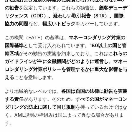
の勧告
を設定しています。これらの勧告は、
顧客デューデ
リジェンス（CDD）、疑わしい取引報告（STR）、国際
協力の問題
など、
幅広いトピック
をカバーしています。
この機関（FATF）の基準は、
マネーロンダリング対策の
国際基準
として受け入れられています。
180以上の国と管
轄区域
がその勧告の実施を約束しており、これは
これらの
ガイドラインが主に金融機関がどのように運営し、マネー
ロンダリング対策ポリシーを管理するかに重大な影響を与
える
ことを意味します。
より地域的なレベルでは、
各国は自国の法律に勧告を実装
する責任
があります。そのため、
すべての国がマネーロン
ダリングの防止に関して同じ規制
を持っているわけではな
く、AML規制の枠組みは国によって異なる場合がありま
す。