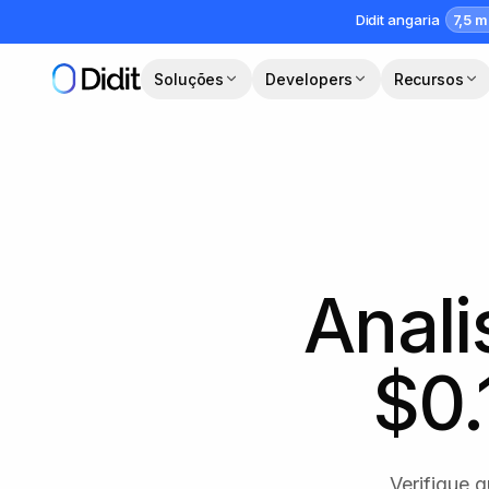
Saltar para o conteúdo principal
7,5 m
Didit angaria
Soluções
Developers
Recursos
Anali
$0.
Verifique 