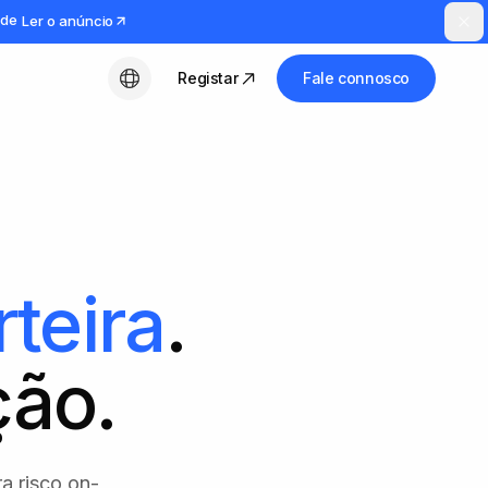
ude
Ler o anúncio
Registar
Fale connosco
Português (PT)
rteira
.
ção.
a risco on-