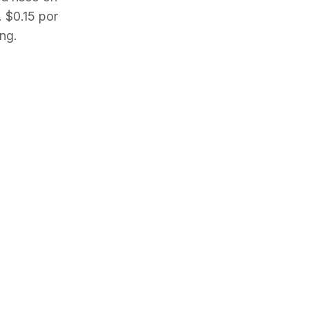
 $0.15 por
ing.