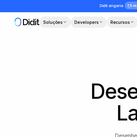
Saltar para o conteúdo principal
7,5 m
Didit angaria
Soluções
Developers
Recursos
Des
L
Desenhe 