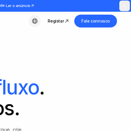
ude
Ler o anúncio
Registar
Fale connosco
Português (PT)
fluxo
.
s.
gue, crie