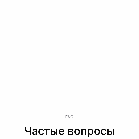
Эксклюзивные функции и партнерские
интеграции
Персональный CSM, аудит безопасности,
поддержка по комплаенсу
Связаться с нами
Начните бесплатно → платите только за выполненные
проверки → переходите на Enterprise для
индивидуального контракта, SLA или размещения данных.
FAQ
Частые вопросы