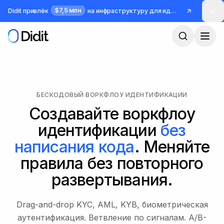
Перейти к основному содержимому
$7,5 млн
Didit привлёк
на инфраструктуру для идентификации и борьбы с мошенничеством
БЕСКОДОВЫЙ ВОРКФЛОУ ИДЕНТИФИКАЦИИ
Создавайте воркфлоу
идентификации
без
написания кода
. Меняйте
правила без повторного
развертывания.
Drag-and-drop KYC, AML, KYB, биометрическая
аутентификация. Ветвление по сигналам. A/B-