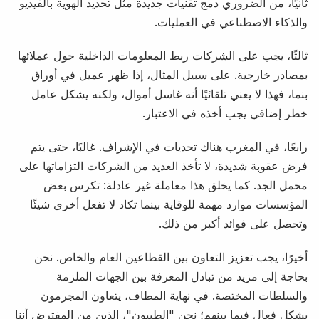
ثانيًا، من الضروري دمج تقنيات جديدة مثل تحديد الهوية بالفيديو
والذكاء الاصطناعي في العمليات.
ثالثًا، يجب على الشركات ربط المعلومات الداخلية حول عملائها
بمصادر خارجية. على سبيل المثال، إذا ظهر عميل في أوراق
بنما، فهذا لا يعني تلقائيًا أنه غاسل أموال، ولكنه يشكل عامل
خطر إضافي يجب أخذه في الاعتبار.
رابعًا، في المغرب هناك تحديات في الإشراف. غالبًا، حتى يتم
فرض عقوبة شديدة، لا تأخذ العديد من الشركات التزاماتها على
محمل الجد. كما يخلق هذا معاملة غير عادلة: تكرس بعض
المؤسسات موارد مهمة للوقاية بينما تكاد لا تفعل أخرى شيئًا
وتحصل على فوائد أكبر من ذلك.
أخيرًا، يجب تعزيز التعاون بين القطاعين العام والخاص. نحن
بحاجة إلى مزيد من تبادل المعرفة بين الجهات الملزمة
والسلطات المختصة. في نهاية المطاف، يتعاون المجرمون
بشكل فعال فيما بينهم؛ نحن "الطيبون"، الذين من المفترض أننا