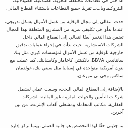
الداخلي في قطاعات مختلفة: البحرية، الصناعية، الصيدلانية،
البتروكيماويات... تقريبًا جميع القطاعات باستثناء القطاع المالي.
حدث انتقالي إلى مجال الوقاية من غسل الأموال بشكل تدريجي،
عندما بدأوا في تكليفي بمزيد من المشاريع المتعلقة بهذا المجال.
تضمن هذا التغيير أيضًا انتقالي إلى القطاع المالي داخل
الشركات الاستشارية، حيث بدأت في إجراء عمليات تدقيق
خارجية للوقاية من غسل الأموال لمؤسسات كبرى مثل بنك
سانتاندير، BBVA، بانكينتر، كاخامار وكايشابنك. كما عملت مع
بنوك أمريكية متواجدة في إسبانيا مثل سيتي بنك، غولدمان
ساكس وجي بي مورغان.
بالإضافة إلى القطاع المالي البحت، وسعت عملي ليشمل
شركات التأمين والجهات الملزمة غير المالية: الشركات
العقارية، مكاتب المحاماة ومشغلي ألعاب الإنترنت، من بين
آخرين.
ما جذبني حقًا لهذا التخصص هو جانبه العملي. بينما تركز إدارة