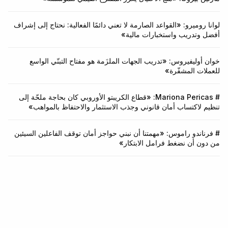
لوانا روميرو: «القواعد الصارمة لا تعني دائمًا الفعالية: نحتاج إلى إشراف
أفضل وتدريب واستخبارات مالية»
خوان أوليفيروس: «تدريب الجهات الملزَمة هو مفتاح التبنّي الواسع
للعملات المشفّرة»
# Mariona Pericas: «قطاع الكريبتو الأوروبي كان بحاجة ملحّة إلى
تنظيم لاكتساب أمان قانوني وجذب الاستثمار والاحتفاظ بالمواهب»
# فرناندو راموس: «مهمتنا أن نبني حواجز أمان توقف الفاعلين السيئين
من دون أن نضغط فرامل الابتكار»