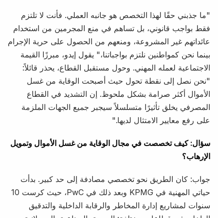
"ما جذبني حقًا لهذا التخصص هو جانبه العملي. فأنت لا تلتزم
فقط بواجب قانوني، بل تساهم في منع المجرمين من استخدام
عائداتهم غير المشروعة، ومنعهم من الحصول على حرية الإجرام
بينما نحن كمواطنين نلتزم بواجباتنا،" يقول إيدو، مبرزًا القيمة
الاجتماعية لعمله المهني. وحول مستقبل القطاع، يحذر قائلاً:
"نحن نصل إلى نقطة تحول حيث أصبحت الوقاية من غسل
الأموال أكثر صرامة بشكل ملحوظ. إن التشديد في القطاع
المصرفي يخلق تأثيرًا متسلسلاً سيجبر جميع الجهات الملزمة
على رفع معايير الامتثال لديها."
سؤال: كيف تخصصت في مجال الوقاية من غسل الأموال وتمويل
الإرهاب؟
جواب: كان الطريق نحو تخصصي مصادفة إلى حد كبير. بدأت
حياتي المهنية في KPMG وبعد ذلك في PwC، حيث كرست 10
سنوات لمشاريع إدارة المخاطر والرقابة الداخلية والتدقيق