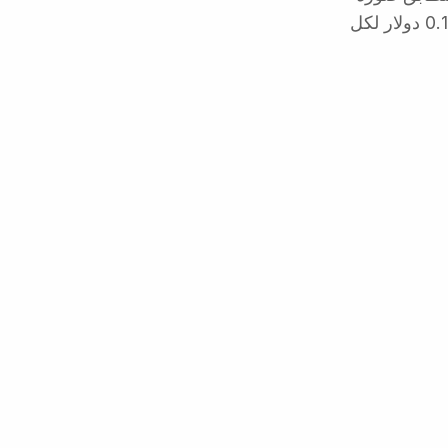
الشريحة مع صورة السيلفي. هوية بمستوى بنكي في أقل من خمس ثوانٍ. 0.15 دولار لكل