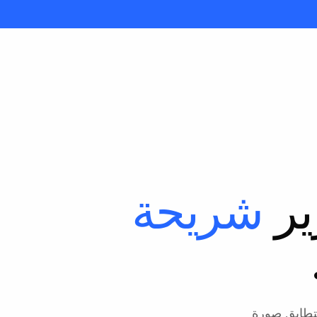
ير
شريحة
تتطابق صورة