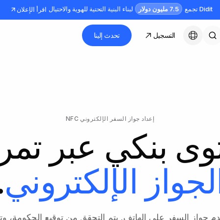
7.5 مليون دولار
Didit تجمع
لبناء البنية التحتية للهوية والاحتيال
اقرأ الإعلان
التسجيل
تحدث إلينا
العربية
إعداد جواز السفر الإلكتروني NFC
وى بنكي عبر تمر
لجواز الإلكتروني
.
خدم جواز السفر على الهاتف. يتم التحقق من توقيع الحكومة، و