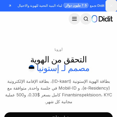
جاوز إلى المحتوى الرئيسي
7.5 مليون دولار
Didit تجمع
لبناء البنية التحتية للهوية والاحتيال
أوروبا
التحقق من الهوية
مصمم لـ
إستونيا
بطاقة الهوية الإستونية (ID-kaart)، بطاقة الإقامة الإلكترونية
(e-Residency)، و Mobiil-ID في جلسة واحدة, متوافقة مع
Finantsinspektsioon، KYC كامل بسعر $0.33، و500 عملية
مجانية كل شهر.